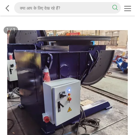
1
/
1