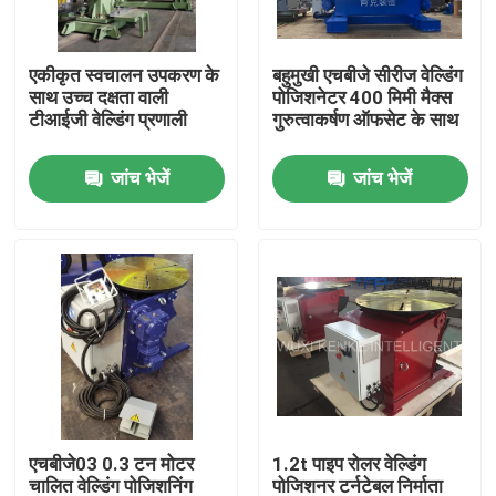
कारखाना भ्रमण
एकीकृत स्वचालन उपकरण के
बहुमुखी एचबीजे सीरीज वेल्डिंग
साथ उच्च दक्षता वाली
पोजिशनेटर 400 मिमी मैक्स
टीआईजी वेल्डिंग प्रणाली
गुरुत्वाकर्षण ऑफसेट के साथ
गुणवत्ता नियंत्रण
जांच भेजें
जांच भेजें
संपर्क करें
समाचार
मामलों
स्व संरेखित वेल्डिंग रोटेटर
एचबीजे03 0.3 टन मोटर
1.2t पाइप रोलर वेल्डिंग
पाइप वेल्डिंग रोटेटर
चालित वेल्डिंग पोजिशनिंग
पोजिशनर टर्नटेबल निर्माता