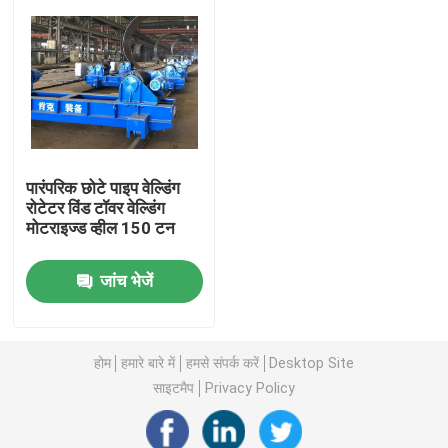
कारखाना भ्रमण
गुणवत्ता नियंत्रण
संपर्क करें
पारंपरिक छोटे पाइप वेल्डिंग
रोटेटर विंड टॉवर वेल्डिंग
मोटराइज्ड व्हील 150 टन
समाचार
जांच भेजें
मामलों
होम
हमारे बारे में
हमसे संपर्क करें
Desktop Site
स्व संरेखित वेल्डिंग रोटेटर
साइटमैप
Privacy Policy
पाइप वेल्डिंग रोटेटर