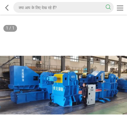
1
/
1