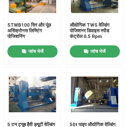
कारखाना भ्रमण
STWB100 सिर और पूंछ
औद्योगिक TWS वेल्डिंग
असिंक्रोनस लिफ्टिंग
पोजिशनर डिवाइस स्पीड
गुणवत्ता नियंत्रण
पोजिशनिंग
कंट्रोल 0.5 Rpm
जांच भेजें
जांच भेजें
संपर्क करें
समाचार
मामलों
स्व संरेखित वेल्डिंग रोटेटर
पाइप वेल्डिंग रोटेटर
5 टन ट्यूब हैवी ड्यूटी वेल्डिंग
50t पाइप औद्योगिक वेल्डिंग