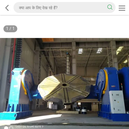
1
/
1