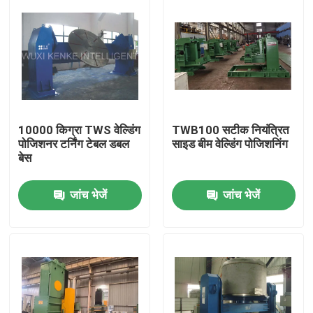
10000 किग्रा TWS वेल्डिंग
TWB100 सटीक नियंत्रित
पोजिशनर टर्निंग टेबल डबल
साइड बीम वेल्डिंग पोजिशनिंग
बेस
जांच भेजें
जांच भेजें
घर
उत्पादों
हमारे बारे में