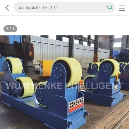
1
/
1