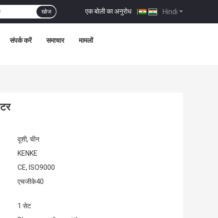
एक बोली का अनुरोध
|
Hindi
खोज
संपर्क करें
समाचार
मामलों
ेटर
वूशी, चीन
KENKE
CE, ISO9000
एचजीके40
1 सेट