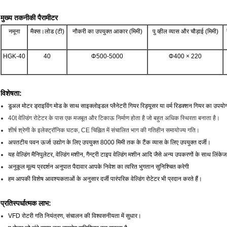
मुख्य तकनीकी पैरामीटर
नमूना
मैक्स।लोड (टी)
नौकरी का उपयुक्त आकार (मिमी)
पु व्हील व्यास और चौड़ाई (मिमी)
HGK-40
40
Φ500-5000
Φ400 × 220
विशेषता:
डुअल मोटर ड्राइविंग मोड के साथ साइक्लोइडल प्लैनेटरी गियर रिड्यूसर या वर्म रिडक्शन गियर का उपय
40t वेल्डिंग रोटेटर के पास एक मजबूत और टिकाऊ निर्माण होता है जो बहुत अधिक स्थिरता बनाता है।
शीर्ष श्रेणी के इलेक्ट्रॉनिक घटक, CE चिह्नित में संचालित भाग की गतिहीन समायोज्य गति।
अपतटीय पवन ऊर्जा उद्योग के लिए उपयुक्त 8000 मिमी तक के टैंक व्यास के लिए उपयुक्त दर्जी।
यह वेल्डिंग मैनिपुलेटर, वेल्डिंग मशीन, गैन्ट्री टाइप वेल्डिंग मशीन आदि जैसे अन्य उपकरणों के साथ लिं
अनुकूल मूल्य प्रदर्शन अनुपात पैदावार आपके निवेश का त्वरित भुगतान सुनिश्चित करेगी
हम आपकी विशेष आवश्यकताओं के अनुसार दर्जी पारंपरिक वेल्डिंग रोटेटर भी प्रदान करते हैं।
प्रतिस्पर्धात्मक लाभ:
VFD रोटरी गति नियंत्रण, संचालन की विश्वसनीयता में सुधार।