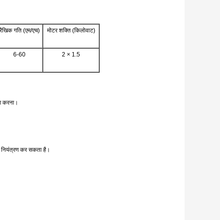
रैखिक गति (एम/एच)
मोटर शक्ति (किलोवाट)
6-60
2 × 1.5
ोग करना।
केज नियंत्रण कर सकता है।