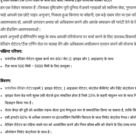
पु रोलर वेल्डिंग टैंक टर्निंग रोलर के साथ 40t बोल्ट फिक्स्ड टाइप पारंपरिक वेल्डिंग रोटेटर
हम एक पेशेवर सप्लायर हैं।जिसका दृष्टिकोण पूरी दुनिया में हमारे ग्राहकों को सर्वोत्तम सेवा, गुणवत
चाहे आपको एक छोटे पाइप अनुभाग, निकला हुआ किनारा या कोहनी, एक बड़े दबाव पोत या एक जट
आवश्यकता हो, आपकी उत्पादन क्षमता को अधिकतम करने और आपके समाधान की गारंटी देने के लिए आ
और हैंडलिंग आवश्यकताओं।
हमारे अनुभवी इंजीनियरिंग समूह के साथ आपकी परियोजना पर चर्चा करने के लिए उपलब्ध विकल्पों
वेल्डिंग रोटेटर/टैंक टर्निंग रोल पर सलाह देंगे और अधिकतम लचीलापन प्रदान करने की योजना क
संक्षिप्त परिचय:
पारंपरिक वेल्डिंग रोटेटर सुरक्षा कार्य भार 40t / सेट (1 ड्राइव और 1 आइडलर) के साथ
टैंक व्यास 500 मिमी ~ 5000 मिमी के लिए उपयुक्त।
विवरण:
पारंपरिक वेल्डिंग रोटेटर
इसमें 1 ड्राइव रोटेटर, 1 आइडलर रोटेटर, कंट्रोल कैबिनेट और पेंडेंट कंट्रोलर 
ड्राइव रोलर बेड भारी शुल्क एसी मोटर्स द्वारा संचालित होता है जिसे 15% के बाहरी संतुलन भार के साथ निर
डिज़ाइन किया गया है।
रोलर केंद्र की दूरी को आरक्षित स्क्रू बोल्ट द्वारा मैन्युअल रूप से समायोजित किया जा सकता है, ताकि वि
एसी इन्वर्टर 60% से अधिक तापमान पर इंटरलॉकिंग रिवर्सिंग सिस्टम के साथ रिमोट कंट्रोल पैनल / 
वेल्डिंग रोटेटर का पहिया सदमे भार को अवशोषित करने और गियर बॉक्स क्षति को रोकने के लिए उच्च 
ऑपरेशन रिमोट कंट्रोलर के साथ है।